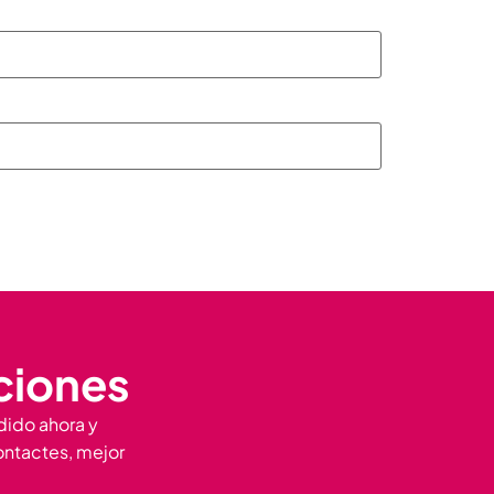
aciones
dido ahora y
ontactes, mejor