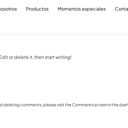
nosotros
Productos
Momentos especiales
Conta
it or delete it, then start writing!
and deleting comments, please visit the Comments screen in the das