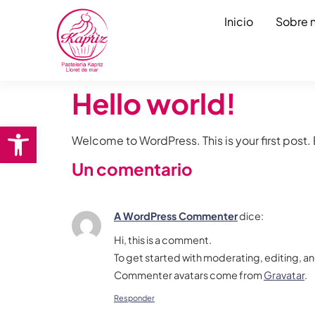
Inicio
Sobre 
Hello world!
Abrir barra de herramientas
Welcome to WordPress. This is your first post. Ed
Un comentario
A WordPress Commenter
dice:
Hi, this is a comment.
To get started with moderating, editing, 
Commenter avatars come from
Gravatar
.
Responder