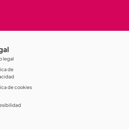
gal
o legal
tica de
vacidad
tica de cookies
esibilidad