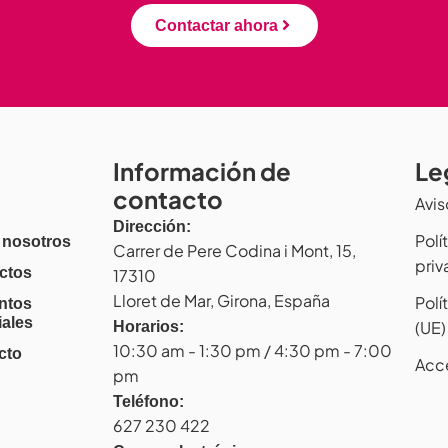
Contactar ahora
Información de
Le
contacto
Avis
Dirección:
Polí
 nosotros
Carrer de Pere Codina i Mont, 15,
pri
ctos
17310
Lloret de Mar, Girona, España
Polí
ntos
iales
(UE)
Horarios:
10:30 am - 1:30 pm / 4:30 pm - 7:00
cto
Acc
pm
Teléfono:
627 230 422