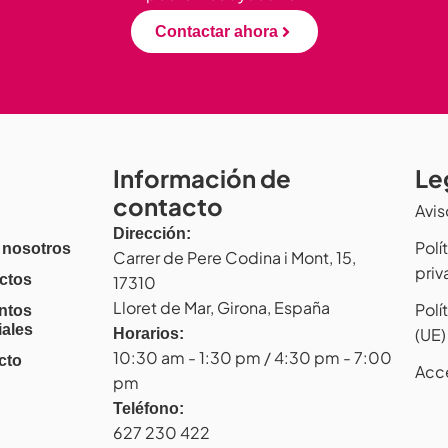
Contactar ahora
Información de
Le
contacto
Avis
Dirección:
Polí
 nosotros
Carrer de Pere Codina i Mont, 15,
pri
ctos
17310
Lloret de Mar, Girona, España
Polí
ntos
iales
(UE)
Horarios:
10:30 am - 1:30 pm / 4:30 pm - 7:00
cto
Acc
pm
Teléfono:
627 230 422