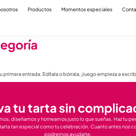
nosotros
Productos
Momentos especiales
Conta
tegoría
 primera entrada. Edítala o bórrala, ¡luego empieza a escrib
a tu tarta sin complic
os, diseñamos y horneamos justo lo que sueñas. Haz tu pe
tarta tan especial como tu celebración. Cuanto antes nos c
podremos ayudarte.