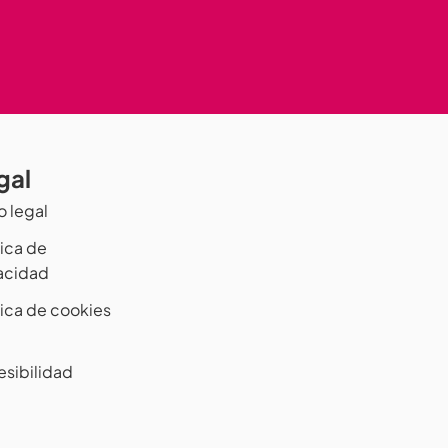
gal
o legal
tica de
vacidad
tica de cookies
esibilidad