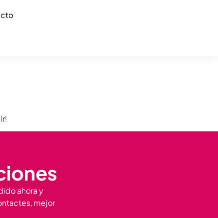
cto
ir!
aciones
dido ahora y
ontactes, mejor