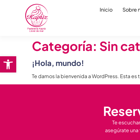
Inicio
Sobre 
Categoría:
Sin ca
Abrir barra de herramientas
¡Hola, mundo!
Te damos la bienvenida a WordPress. Esta es tu
Reserv
Te escucham
asegúrate una 